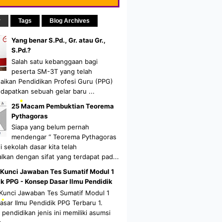
r
Tags
Blog Archives
Yang benar S.Pd., Gr. atau Gr.,
S.Pd.?
Salah satu kebanggaan bagi
peserta SM-3T yang telah
aikan Pendidikan Profesi Guru (PPG)
dapatkan sebuah gelar baru ...
25 Macam Pembuktian Teorema
Pythagoras
Siapa yang belum pernah
mendengar “ Teorema Pythagoras
di sekolah dasar kita telah
lkan dengan sifat yang terdapat pad...
 Kunci Jawaban Tes Sumatif Modul 1
k PPG - Konsep Dasar Ilmu Pendidik
•
 Kunci Jawaban Tes Sumatif Modul 1
sar Ilmu Pendidik PPG Terbaru 1.
•
pendidikan jenis ini memiliki asumsi