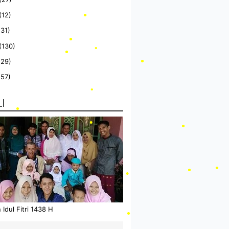
(12)
(31)
(130)
•
(29)
•
(57)
•
LI
•
•
•
•
•
Idul Fitri 1438 H
•