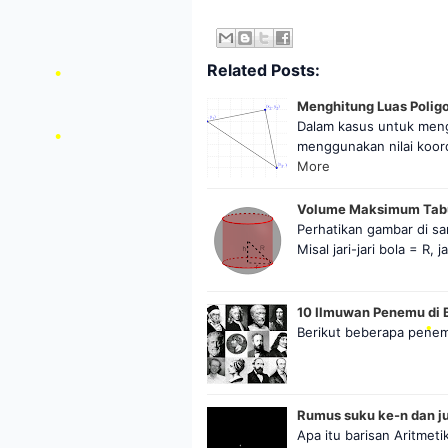
•
Related Posts:
•
•
Menghitung Luas Polig
Dalam kasus untuk mengh
•
menggunakan nilai koord
More
Volume Maksimum Tabu
Perhatikan gambar di sa
Misal jari-jari bola = R, 
•
10 Ilmuwan Penemu di 
Berikut beberapa penem
•
Rumus suku ke-n dan ju
Apa itu barisan Aritmeti