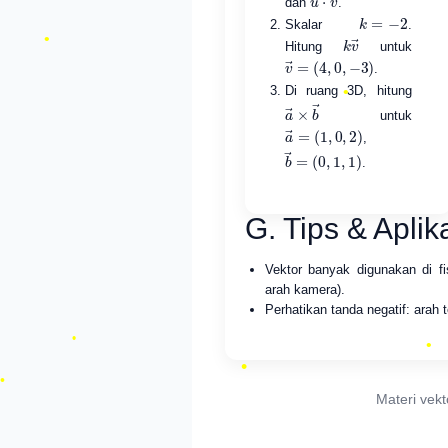
•
dan
.
k
=
−
2
•
Skalar
.
k
→
v
•
Hitung
untuk
v
→
=
(
4
,
0
,
−
3
)
.
Di ruang 3D, hitung
a
×
→
→
b
untuk
a
(
1
→
,
0
=
,
2
)
,
b
(
0
→
,
1
=
,
1
)
.
G. Tips & Aplik
•
Vektor banyak digunakan di fi
arah kamera).
Perhatikan tanda negatif: arah t
•
Materi vek