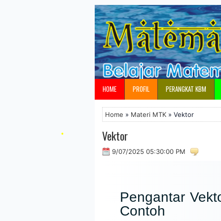
•
HOME
PROFIL
PERANGKAT KBM
Home
»
Materi MTK
» Vektor
Vektor
9/07/2025 05:30:00 PM
•
Pengantar Vekto
Contoh
•