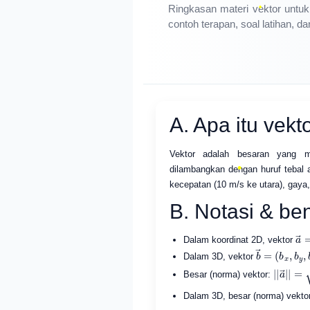
Ringkasan materi vektor unt
contoh terapan, soal latihan, d
A. Apa itu vekt
Vektor adalah besaran yang 
dilambangkan dengan huruf tebal 
kecepatan (10 m/s ke utara), gaya
B. Notasi & be
a
(
a
Dalam koordinat 2D, vektor
b
(
b
→
x
,
=
b
y
,
b
z
)
Dalam 3D, vektor
|
|
a
→
|
|
=
Besar (norma) vektor:
Dalam 3D, besar (norma) vekto