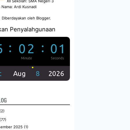
XII Sekolah: SMA Negeri 3
 Nama: Ardi Kusnadi
Diberdayakan oleh
Blogger
.
kan Penyalahgunaan
•
LOG
•
(2)
(77)
sember 2025
(1)