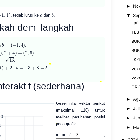
•
No
►
−
1
,
1
)
a
→
b
→
, tegak lurus ke
dan
.
Se
▼
Lati
gkah demi langkah
•
TES
BUK
b
(
−
→
1
,
=
4
)
n
.
1
)
,
2
+
4
)
=
(
2
,
6
)
BUK
.
13
LKP
.
−
1
)
+
2
⋅
4
=
−
3
+
8
=
5
.
Vekt
Vek
interaktif (sederhana)
QR 
Ag
►
Geser nilai vektor berikut
Jul
►
(maksimal ±10) untuk
y
10
melihat perubahan posisi
Jun
►
pada grafik.
8
Me
►
•
a = (
,
6
2024
►