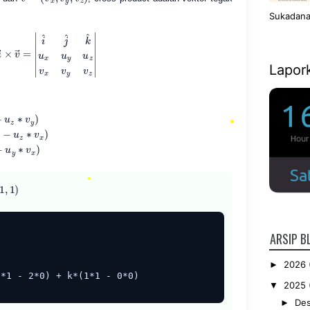
Sukadana
v
→
=
|
i
^
j
^
k
^
u
x
u
y
u
z
v
x
v
y
v
z
|
Lapor
u
z
∗
v
y
)
−
u
z
∗
v
x
)
u
y
∗
v
x
)
•
ARSIP B
2026
►
*1 - 2*0) + k*(1*1 - 0*0)

2025
▼
De
►