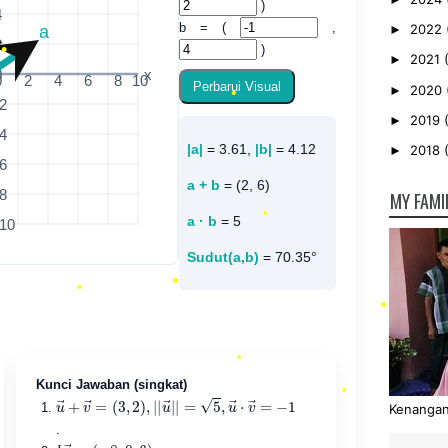
)
4
b = (
,
2022
►
a
•
2
)
2021
►
•
0
x
0
2
4
6
8
10
Perbarui Visual
2020
►
-2
2019
►
-4
|a|
= 3.61,
|b|
= 4.12
2018
►
-6
a + b
= (2, 6)
-8
MY FAMI
a · b
= 5
-10
Sudut(a,b)
= 70.35°
•
•
•
•
Kunci Jawaban (singkat)
•
u
→
+
v
→
=
(
,
)
|
→
|
=
5
u
→
⋅
→
=
−
1
2
u
|
3
,
v
|
,
Kenangan 
.
k
v
→
=
(
−
8
,
0
,
6
)
•