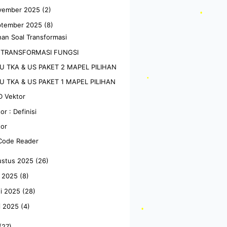
vember 2025
(2)
ptember 2025
(8)
han Soal Transformasi
 TRANSFORMASI FUNGSI
U TKA & US PAKET 2 MAPEL PILIHAN
U TKA & US PAKET 1 MAPEL PILIHAN
D Vektor
or : Definisi
tor
Code Reader
•
ustus 2025
(26)
•
i 2025
(8)
i 2025
(28)
•
i 2025
(4)
(27)