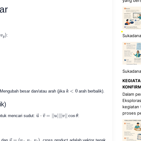
yang bers
ar
:
Sukadana
Sukadana
KEGIATA
KONFIRM
k
<
0
 Mengubah besar dan/atau arah (jika
arah berbalik).
Dalam pem
Eksploras
ik)
kegiatan
u
cos
θ
→
⋅
v
→
=
|
|
u
|
|
|
|
v
|
|
proses p
ntuk mencari sudut:
.
v
(
v
→
x
,
=
v
y
,
v
z
)
dan
, cross product adalah vektor tegak