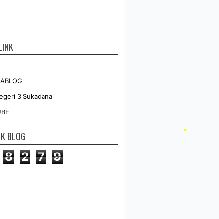
LINK
SABLOG
•
geri 3 Sukadana
UBE
IK BLOG
8
2
7
9