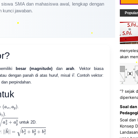
uk siswa SMA dan mahasiswa awal, lengkap dengan
an kunci jawaban.
Popula
•
menyeles
or?
akan men
•
memiliki
besar (magnitude)
dan
arah
. Vektor biasa
v
→
atau dengan panah di atas huruf, misal
. Contoh vektor:
, dan perpindahan.
•
”? sejak 
ntuk
diperkena
→
x
,
=
a
y
)
Soal dan
.
Pedagogi
.
a
x
2
+
a
y
2
Soal dan
untuk 2D.
Konsep Da
|
2
|
b
→
|
|
=
b
x
2
+
b
y
2
+
b
z
r:
Landasan 
•