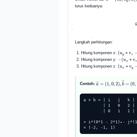
lurus keduanya:
u
→
×
Langkah perhitungan:
(
u
y
∗
v
z
−
Hitung komponen x:
−
(
u
x
∗
v
z
Hitung komponen y:
(
u
x
∗
v
y
−
Hitung komponen z:
•
a
(
0
→
,
1
=
,
1
(
1
)
,
0
,
2
)
,
b
→
=
Contoh:
•
a × b = | i   j   k |

        | 1   0   2 |

        | 0   1   1 |

= i*(0*1 - 2*1) - j*(1