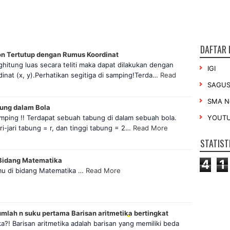
DAFTAR 
•
on Tertutup dengan Rumus Koordinat
itung luas secara teliti maka dapat dilakukan dengan
IGI
inat (x, y).Perhatikan segitiga di samping!Terda…
Read
SAGU
SMA Ne
ng dalam Bola
YOUT
mping !! Terdapat sebuah tabung di dalam sebuah bola.
jari-jari tabung = r, dan tinggi tabung = 2…
Read More
STATIST
Bidang Matematika
4
1
u di bidang Matematika …
Read More
mlah n suku pertama Barisan aritmetika bertingkat
ka?! Barisan aritmetika adalah barisan yang memiliki beda