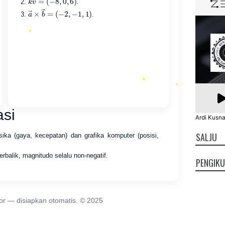
.
a
(
−
→
2
,
×
−
b
1
→
,
1
)
=
.
•
asi
Ardi Kusna
•
SALJU
sika (gaya, kecepatan) dan grafika komputer (posisi,
•
erbalik, magnitudo selalu non-negatif.
PENGIK
•
tor — disiapkan otomatis. © 2025