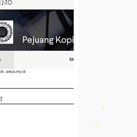
•
•
•
•
di : arkus.my.id
•
UT