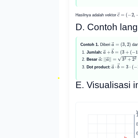
c
→
=
(
−
2
,
Hasilnya adalah vektor
D. Contoh lan
a
(
3
→
,
2
=
)
Contoh 1.
Diberi
da
a
→
+
b
→
=
(
3
+
(
−
Jumlah:
•
a
→
|
|
a
→
|
|
=
3
2
+
2
2
=
Besar
:
a
→
⋅
b
→
=
3
⋅
(
Dot product:
E. Visualisasi 
•