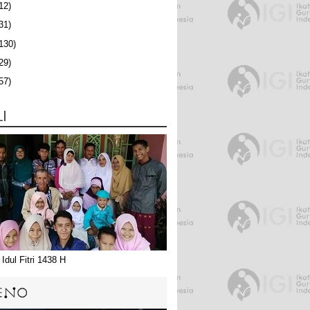
12)
31)
130)
29)
57)
LI
Idul Fitri 1438 H