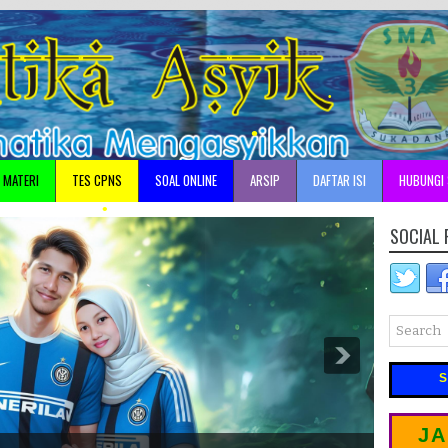
•
•
•
•
•
MATERI
TES CPNS
SOAL ONLINE
ARSIP
DAFTAR ISI
HUBUNGI 
SOCIAL 
•
•
•
•
•
•