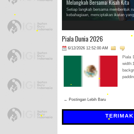
•
Melangkah Bersama: Kisah Kita
•
Setiap langkah bersama membentuk nar
kebahagiaan, menciptakan ikatan yang 
•
2
3
•
Piala Dunia 2026
•
•
6/12/2026 12:52:00 AM
•
Piala 
width:
backgr
paddin
•
← Postingan Lebih Baru
TERIMA
•
•