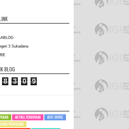
LINK
SABLOG
geri 3 Sukadana
UBE
IK BLOG
8
3
0
9
PLIKASI
ARTIKEL PENDIDIKAN
BEST COFFEE
GURU PENGGERAK