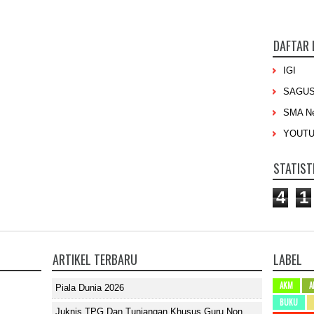
DAFTAR 
IGI
SAGU
SMA Ne
YOUT
STATIST
4
1
ARTIKEL TERBARU
LABEL
AKM
A
Piala Dunia 2026
BUKU
Juknis TPG Dan Tunjangan Khusus Guru Non