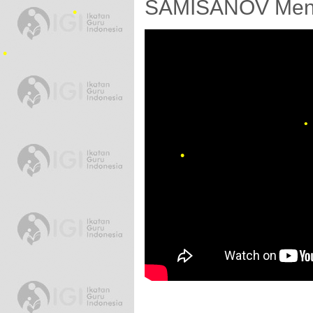
SAMISANOV Menje
•
•
•
•