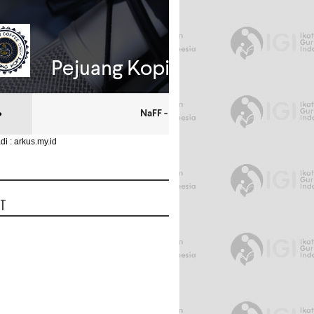
di : arkus.my.id
UT