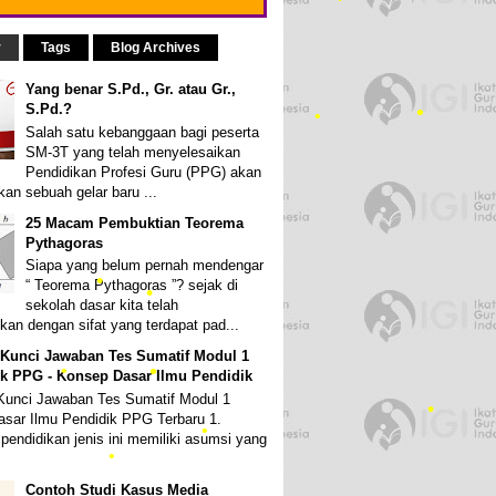
r
Tags
Blog Archives
•
Yang benar S.Pd., Gr. atau Gr.,
S.Pd.?
Salah satu kebanggaan bagi peserta
SM-3T yang telah menyelesaikan
Pendidikan Profesi Guru (PPG) akan
an sebuah gelar baru ...
•
25 Macam Pembuktian Teorema
Pythagoras
Siapa yang belum pernah mendengar
“ Teorema Pythagoras ”? sejak di
sekolah dasar kita telah
•
kan dengan sifat yang terdapat pad...
•
 Kunci Jawaban Tes Sumatif Modul 1
•
k PPG - Konsep Dasar Ilmu Pendidik
•
Kunci Jawaban Tes Sumatif Modul 1
•
sar Ilmu Pendidik PPG Terbaru 1.
pendidikan jenis ini memiliki asumsi yang
Contoh Studi Kasus Media