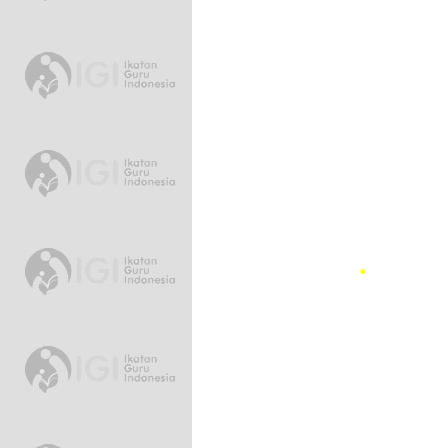
•
•
•