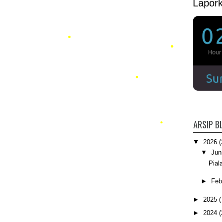
Lapor
•
ARSIP B
▼
2026
(
▼
Jun
Pial
•
►
Feb
►
2025
(
►
2024
(