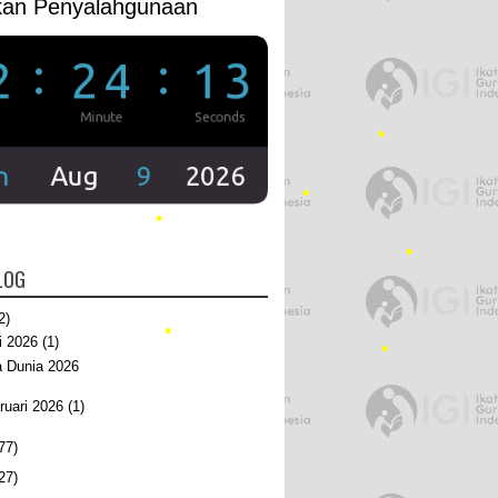
kan Penyalahgunaan
•
•
•
LOG
•
2)
i 2026
(1)
•
a Dunia 2026
ruari 2026
(1)
•
77)
27)