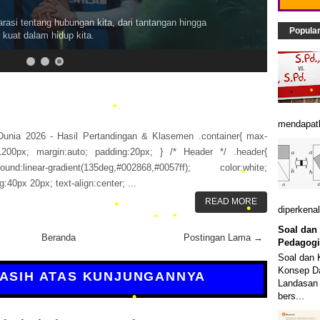
asi tentang hubungan kita, dari tantangan hingga
Popula
kuat dalam hidup kita.
•
•
•
•
mendapatk
Dunia 2026 - Hasil Pertandingan & Klasemen .container{ max-
•
1200px; margin:auto; padding:20px; } /* Header */ .header{
ound:linear-gradient(135deg,#002868,#0057ff); color:white;
g:40px 20px; text-align:center; ...
READ MORE
diperkenal
•
Soal dan
Beranda
Postingan Lama →
Pedagogi
•
Soal dan 
•
•
•
Konsep Da
KASIH ATAS KUNJUNGANNYA
•
Landasan 
bers...