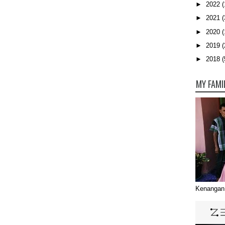
►
2022
(
►
2021
(
►
2020
(
►
2019
(
►
2018
(
MY FAMI
Kenangan 