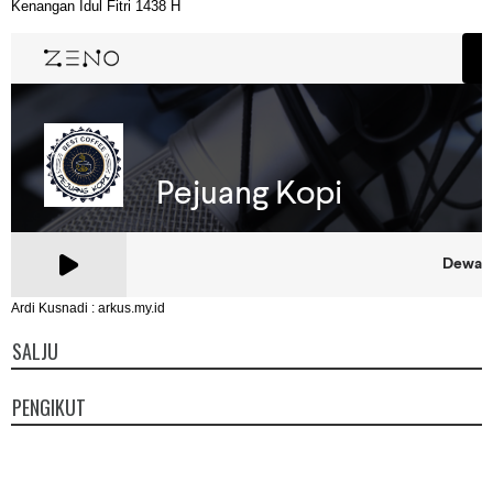
Kenangan Idul Fitri 1438 H
Ardi Kusnadi : arkus.my.id
SALJU
PENGIKUT