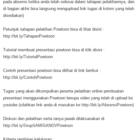
pada absensi ketika anda telah selesai dalam tahapan pelatihannya, dan
di bagian akhir bisa langsung mengupload link tugas di kolom yang telah
disediakan)
Petunjuk tahapan pelatihan Powtoon bisa di lihat disini :
http://bit.ly/TahapanPowtoon
Tutorial membuat presentasi powtoon bisa di klik disini :
http://bit.ly/TutorialPowtoon
Contoh presentasi powtoon bisa dilihat di link berikut :
http://bit.ly/ContohPowtoon
Tugas yang akan dikumpulkan peserta pelatihan online pembuatan
presentasi menggunakan Powtoon berupa video yang telah di upload ke
youtube (silahkan link anda di masukan ke
http://bit.ly/AbsensiPowtoon
)
Diskusi dan pelatihan serta tanya jawab dilaksanakan di
http://bit.ly/GrupSAMISANOVPowtoon
Kriteria penilaian kelulusan :