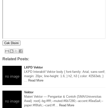
Related Posts:
LKPD Vektor
LKPD Interaktif Vektor body { font-family: Arial, sans-serif;
margin: 20px; line-height: 1.6; } h2, h3 { color: #2563eb; }
…
Read More
Vektor
Materi Vektor — Pengantar & Contoh (SMA/Universitas
Awal) :root{--bg:#fff;--muted:#6b7280;--accent:#0ea5a4;--
paper:#f8fafc;--card:#f…
Read More