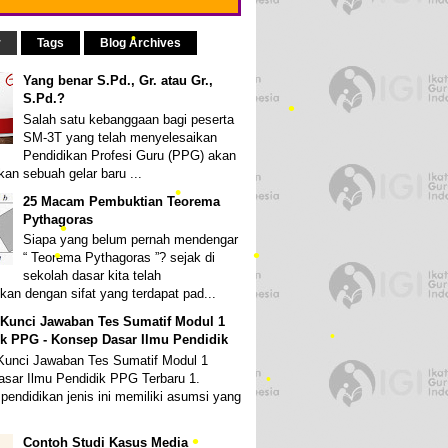
r
Tags
Blog Archives
Yang benar S.Pd., Gr. atau Gr.,
S.Pd.?
Salah satu kebanggaan bagi peserta
SM-3T yang telah menyelesaikan
•
Pendidikan Profesi Guru (PPG) akan
an sebuah gelar baru ...
•
25 Macam Pembuktian Teorema
Pythagoras
Siapa yang belum pernah mendengar
“ Teorema Pythagoras ”? sejak di
sekolah dasar kita telah
kan dengan sifat yang terdapat pad...
•
 Kunci Jawaban Tes Sumatif Modul 1
•
k PPG - Konsep Dasar Ilmu Pendidik
Kunci Jawaban Tes Sumatif Modul 1
•
sar Ilmu Pendidik PPG Terbaru 1.
pendidikan jenis ini memiliki asumsi yang
Contoh Studi Kasus Media