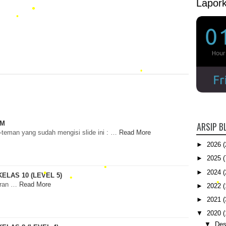
Lapor
•
•
•
•
KM
ARSIP B
teman yang sudah mengisi slide ini : …
Read More
►
2026
(
►
2025
(
►
2024
(
ELAS 10 (LEVEL 5)
uran …
Read More
►
2022
(
►
2021
(
▼
2020
(
▼
Des