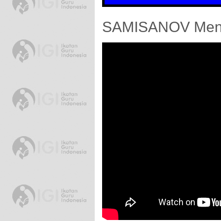
•
SAMISANOV Menje
•