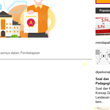
Popula
•
mendapatk
•
ikasinya dalam Pembelajaran
diperkenal
Soal dan
Pedagogi
Soal dan 
Konsep Da
Landasan 
bers...
•