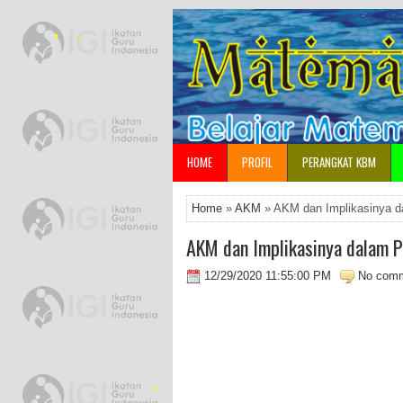
•
•
•
HOME
PROFIL
PERANGKAT KBM
•
•
Home
»
AKM
» AKM dan Implikasinya d
AKM dan Implikasinya dalam 
12/29/2020 11:55:00 PM
No com