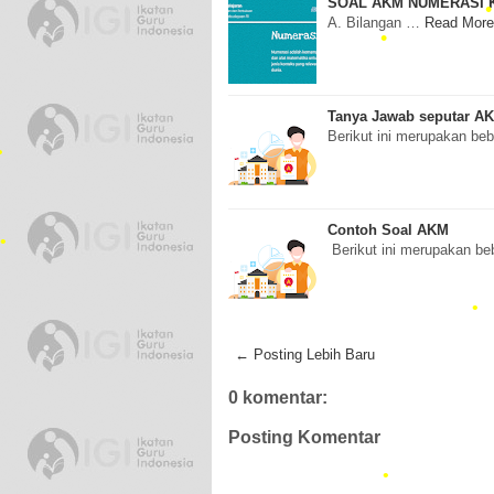
SOAL AKM NUMERASI K
A. Bilangan …
Read More
•
•
Tanya Jawab seputar A
Berikut ini merupakan b
•
Contoh Soal AKM
Berikut ini merupakan b
•
•
← Posting Lebih Baru
•
0 komentar:
•
Posting Komentar