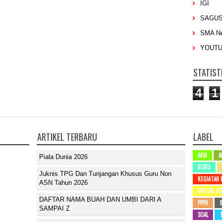
IGI
SAGU
SMA Ne
YOUT
STATIST
4
1
ARTIKEL TERBARU
LABEL
AKM
A
Piala Dunia 2026
BUKU
Juknis TPG Dan Tunjangan Khusus Guru Non
KEGIATAN 
ASN Tahun 2026
MATERI M
DAFTAR NAMA BUAH DAN UMBI DARI A
PPPK
SAMPAI Z
SOAL
T