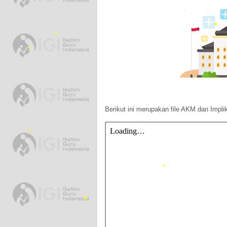
•
•
•
Berikut ini merupakan file AKM dan Impl
•
•
•