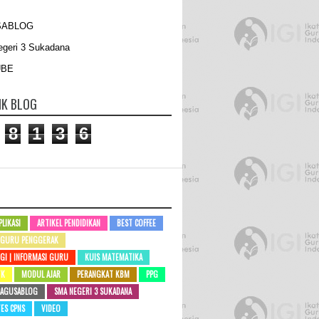
SABLOG
geri 3 Sukadana
UBE
IK BLOG
8
1
3
6
PLIKASI
ARTIKEL PENDIDIKAN
BEST COFFEE
GURU PENGGERAK
IGI | INFORMASI GURU
KUIS MATEMATIKA
TK
MODUL AJAR
PERANGKAT KBM
PPG
SAGUSABLOG
SMA NEGERI 3 SUKADANA
ES CPNS
VIDEO