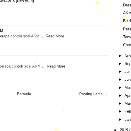
ELAS 8 (LEVEL 4)
Des
AKM 
•
•
BAN
•
Pese
KM
•
eberapa contoh soal AKM …
Read More
Tan
Con
•
•
►
Nov
•
►
Sep
eberapa contoh soal AKM …
Read More
►
Jul
►
Jun
►
Mei
Beranda
Posting Lama →
►
Apr
►
Mar
•
►
Feb
►
Jan
►
2019
(