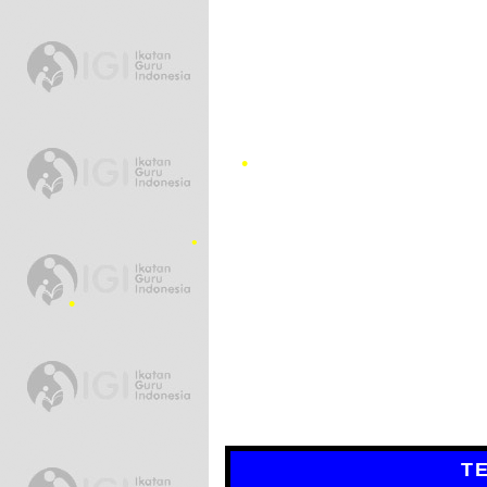
•
•
•
TERIMAKASIH ATA