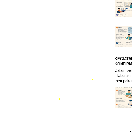
•
KEGIATA
•
KONFIRM
Dalam pem
Elaborasi,
merupakan
•
•
•