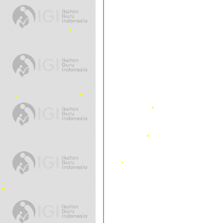
•
•
•
•
•