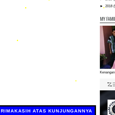
•
►
2018
(
MY FAMI
•
•
Kenangan 
•
•
S KUNJUNGANNYA