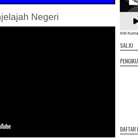
lajah Negeri
Ardi Kusna
SALJU
PENGIK
DAFTAR 