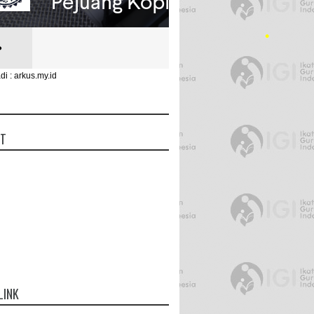
•
•
di : arkus.my.id
UT
LINK