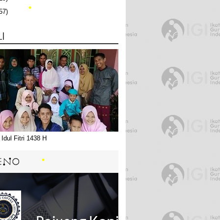
57)
LI
•
•
•
•
Idul Fitri 1438 H