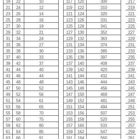
19
22
10
117
120
300
217
21
24
12
119
122
310
219
23
26
14
121
124
320
221
25
28
16
123
126
331
223
27
30
19
125
128
341
225
29
32
21
127
130
352
227
31
34
24
129
132
363
229
33
36
27
131
134
374
231
35
38
30
133
136
385
233
37
40
33
135
138
397
235
39
42
37
137
140
408
237
41
44
40
139
142
420
239
43
46
44
141
144
432
241
45
48
48
143
146
444
243
47
50
52
145
148
456
245
49
52
56
147
150
469
247
51
54
61
149
152
481
249
53
56
65
151
154
494
251
55
58
70
153
156
507
253
57
60
75
155
158
520
255
59
62
80
157
160
533
257
61
64
85
159
162
547
259
63
66
91
161
164
560
261