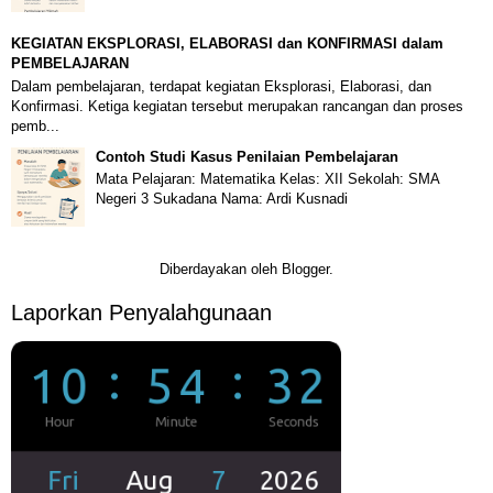
KEGIATAN EKSPLORASI, ELABORASI dan KONFIRMASI dalam
PEMBELAJARAN
Dalam pembelajaran, terdapat kegiatan Eksplorasi, Elaborasi, dan
Konfirmasi. Ketiga kegiatan tersebut merupakan rancangan dan proses
pemb...
Contoh Studi Kasus Penilaian Pembelajaran
Mata Pelajaran: Matematika Kelas: XII Sekolah: SMA
Negeri 3 Sukadana Nama: Ardi Kusnadi
Diberdayakan oleh
Blogger
.
Laporkan Penyalahgunaan