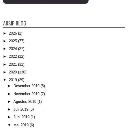
ARSIP BLOG
►
2026
(2)
►
2025
(77)
►
2024
(27)
►
2022
(12)
►
2021
(31)
►
2020
(130)
▼
2019
(29)
►
Desember 2019
(5)
►
November 2019
(7)
►
Agustus 2019
(1)
►
Juli 2019
(5)
►
Juni 2019
(1)
▼
Mei 2019
(6)