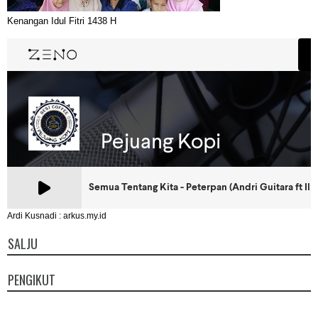
Kenangan Idul Fitri 1438 H
Ardi Kusnadi : arkus.my.id
SALJU
PENGIKUT