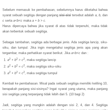
Sebelum memasuk ke pembahasan, sebelumnya harus diketahui bahwa
syarat sebuah segitiga dengan panjang
sisi-sisi
tersebut adalah
a, b,
dan
c
serta
a<b<c
maka
a + b > c.
Harus dipercaya bahwa jika syarat di atas tidak terpenuhi, maka tidak
akan terbentuk sebuah segitiga.
Sebagai tambahan, segitiga ada berbagai jenis. Ada segitiga lancip, siku-
siku, dan tumpul. Jika ingin mengetahui segitiga jenis apa yang akan
tergambar, maka perhatikan syarat berikut. Jika
a<b<c
dan :
2
2
2
a
+
b
>
c
, maka segitiga lancip
2
2
2
a
+
b
=
c
, maka segitiga siku–siku
2
2
2
a
+
b
<
c
, maka segitiga tumpul
Kembali ke pembahasan.
Misal pada sebuah segitiga memiliki keliling 10,
berapakah panjang sisi-sisinya? Ingat syarat yang utama, maka panjang
sisi segitiga yang terpanjang tidak lebih dari 5. (10 bagi 2)
Jadi, segitiga yang mungkin adalah dengan sisi 2, 4, dan 4. Segitiga