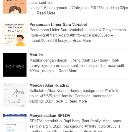
sans-serif;line-
height:1.6;background:#f7fafc;color:#0f172a;padding:32px
} …
Read More
Persamaan Linier Satu Variabel
Persamaan Linier Satu Variabel — Input & Penyelesaian
:root{--bg:#f7fafc;--card:#ffffff;--accent:#2563eb;--
muted:#6b7280} body{…
Read More
Matriks
Matriks dengan \begin ... \end (MathJax) body { font-
family: system-ui, sans-serif; line-height: 1.5; max-width:
800px; margin…
Read More
Mencari Akar Kuadrat
Kalkulator Akar Kuadrat body { background: #1e1e1e;
color: #f5f5f5; font-family: Consolas, monospace;
padding: 20px; text-…
Read More
Menyelesaikan SPLDV
SPLDV Interaktif & Rapi body {font-family: Arial, sans-
serif; margin: 20px; background:#f4f4f9; color:#333; }
.method table {font-family: in…
Read More