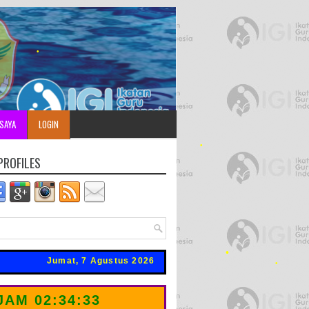
•
SAYA
LOGIN
•
DI KUSNADI
PROFILES
t, 7 Agustus 2026
JAM
02:34:35