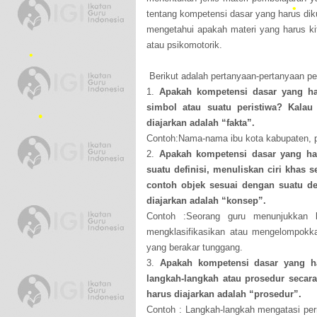
•
tentang kompetensi dasar yang harus di
mengetahui apakah materi yang harus kit
atau psikomotorik.
•
Berikut adalah pertanyaan-pertanyaan pen
1.
Apakah kompetensi dasar yang ha
•
•
simbol atau suatu peristiwa? Kala
diajarkan adalah “fakta”.
Contoh:Nama-nama ibu kota kabupaten, p
2.
Apakah kompetensi dasar yang ha
suatu definisi, menuliskan ciri khas
contoh objek sesuai dengan suatu de
diajarkan adalah “konsep”.
•
Contoh :Seorang guru menunjukkan 
mengklasifikasikan atau mengelompok
yang berakar tunggang.
3.
Apakah kompetensi dasar yang h
•
langkah-langkah atau prosedur secar
harus diajarkan adalah “prosedur”.
Contoh : Langkah-langkah mengatasi pe