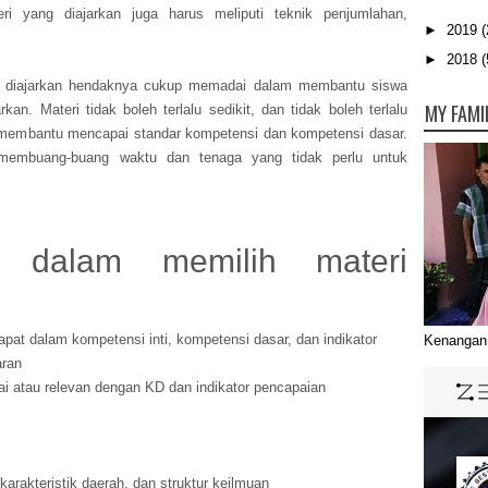
i yang diajarkan juga harus meliputi teknik penjumlahan,
►
2019
(
►
2018
(
g diajarkan hendaknya cukup memadai dalam membantu siswa
MY FAMI
an. Materi tidak boleh terlalu sedikit, dan tidak boleh terlalu
ng membantu mencapai standar kompetensi dan kompetensi dasar.
n membuang-buang waktu dan tenaga yang tidak perlu untuk
h dalam memilih materi
apat dalam kompetensi inti, kompetensi dasar, dan indikator
Kenangan 
aran
ai atau relevan dengan KD dan indikator pencapaian
 karakteristik daerah, dan struktur keilmuan