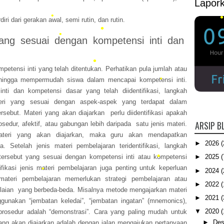
Lapor
•
iri dari gerakan awal, semi rutin, dan rutin.
yang sesuai dengan kompetensi inti dan
•
•
mpetensi inti yang telah ditentukan. Perhatikan pula jumlah atau
hingga mempermudah siswa dalam mencapai kompetensi inti.
•
nti dan kompetensi dasar yang telah diidentifikasi, langkah
•
teri yang sesuai dengan aspek-aspek yang terdapat dalam
•
rsebut. Materi yang akan diajarkan perlu diidentifikasi apakah
•
•
ARSIP B
osedur, afektif, atau gabungan lebih daripada satu jenis materi.
 materi yang akan diajarkan, maka guru akan mendapatkan
•
►
2026
(
Setelah jenis materi pembelajaran teridentifikasi, langkah
 tersebut yang sesuai dengan kompetensi inti atau kompetensi
►
2025
(
fikasi jenis materi pembelajaran juga penting untuk keperluan
►
2024
(
materi pembelajaran memerlukan strategi pembelajaran atau
►
2022
(
ilaian yang berbeda-beda. Misalnya metode mengajarkan materi
►
2021
(
gunakan “jembatan keledai”, “jembatan ingatan” (mnemonics),
▼
2020
(
rosedur adalah “demonstrasi”. Cara yang paling mudah untuk
►
Des
ang akan diajarkan adalah dengan jalan mengajukan pertanyaan