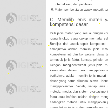
internalisasi, dan penilaian.
Materi pembelajaran aspek motorik terd
•
C. Memilih jenis materi 
kompetensi dasar
Pilih jenis materi yang sesuai dengan ko
ruang lingkup yang cukup memadai se
Berpijak dari aspek-aspek kompetensi i
selanjutnya adalah memilih jenis ma
•
kompetensi inti dan kompetensi dasar te
termasuk jenis fakta, konsep, prinsip, pr
Dengan mengidentifikasi jenis-jenis
•
kemudahan dalam cara mengajarkannya. 
•
berikutnya adalah memilih jenis materi
dasar yang harus dikuasai siswa. Identi
mengajarkannya. Sebab, setiap jenis 
metode, media, dan sistem evaluasi/pen
fakta atau hafalan adalah dengan meng
•
•
sedangkan metode untuk mengajarkan p
menentukan jenis materi pembelajaran y