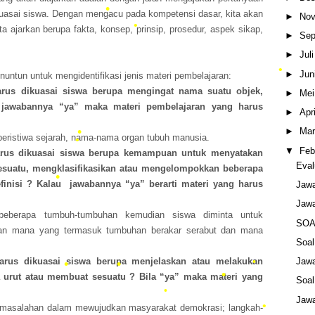
kuasai siswa. Dengan mengacu pada kompetensi dasar, kita akan
►
Nov
a ajarkan berupa fakta, konsep, prinsip, prosedur, aspek sikap,
►
Sep
•
►
Jul
►
Jun
untun untuk mengidentifikasi jenis materi pembelajaran:
rus dikuasai siswa berupa mengingat nama suatu objek,
►
Mei
•
u jawabannya “ya” maka materi pembelajaran yang harus
►
Apr
•
►
Mar
eristiwa sejarah, nama-nama organ tubuh manusia.
•
•
▼
Feb
rus dikuasai siswa berupa kemampuan untuk menyatakan
Eval
 sesuatu, mengklasifikasikan atau mengelompokkan beberapa
finisi ? Kalau jawabannya “ya” berarti materi yang harus
Jaw
Jaw
beberapa tumbuh-tumbuhan kemudian siswa diminta untuk
SOA
kan mana yang termasuk tumbuhan berakar serabut dan mana
Soa
arus dikuasai siswa berupa menjelaskan atau melakukan
Jaw
•
a urut atau membuat sesuatu ? Bila “ya” maka materi yang
Soa
•
Jaw
rmasalahan dalam mewujudkan masyarakat demokrasi; langkah-