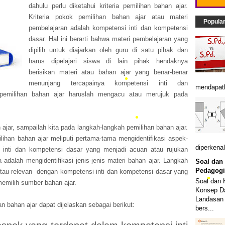
dahulu perlu diketahui kriteria pemilihan bahan ajar.
Kriteria pokok pemilihan bahan ajar atau materi
Popula
pembelajaran adalah kompetensi inti dan kompetensi
dasar. Hal ini berarti bahwa materi pembelajaran yang
dipilih untuk diajarkan oleh guru di satu pihak dan
harus dipelajari siswa di lain pihak hendaknya
berisikan materi atau bahan ajar yang benar-benar
menunjang tercapainya kompetensi inti dan
mendapatk
 pemilihan bahan ajar haruslah mengacu atau merujuk pada
n ajar, sampailah kita pada langkah-langkah pemilihan bahan ajar.
lihan bahan ajar meliputi pertama-tama mengidentifikasi aspek-
diperkenal
 inti dan kompetensi dasar yang menjadi acuan atau rujukan
 adalah mengidentifikasi jenis-jenis materi bahan ajar. Langkah
Soal dan
Pedagogi
atau relevan dengan kompetensi inti dan kompetensi dasar yang
•
Soal dan 
h memilih sumber bahan ajar.
Konsep Da
Landasan 
n bahan ajar dapat dijelaskan sebagai berikut:
bers...