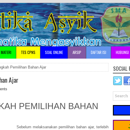
•
MATERI
TES CPNS
SOAL ONLINE
ARSIP
DAFTAR ISI
HUBUNGI 
•
AR
SOCIAL 
ngkah Pemilihan Bahan Ajar
han Ajar
•
ents
KAH PEMILIHAN BAHAN
Juma
Sebelum melaksanakan pemilihan bahan ajar, terlebih