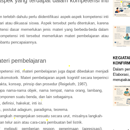
aspek yang terdapat dalam kompetensi inti
erlebih dahulu perlu diidentifikasi aspek-aspek kompetensi inti
ri atau dikuasai siswa. Aspek tersebut perlu ditentukan, karena
tensi dasar memerlukan jenis materi yang berbeda-beda dalam
ompetensi inti tersebut memerlukan materi pembelajaran atau
•
mbantu pencapaiannya.
KEGIATA
materi pembelajaran
KONFIRM
Dalam pem
petensi inti, materi pembelajaran juga dapat dibedakan menjadi
Elaborasi,
psikomotorik. Materi pembelajaran aspek kognitif secara terperinci
merupakan
akta, konsep, prinsip dan prosedur (Reigeluth, 1987).
erupa nama-nama objek, nama tempat, nama orang, lambang,
komponen suatu benda, dan lain sebagainya.
efinisi, hakekat, inti isi.
us, postulat adagium, paradigma, teorema.
-langkah mengerjakan sesuatu secara urut, misalnya langkah-
•
 telur asin atau cara-cara pembuatan bel listrik.
•
 meliputi: pemberian respon, penerimaan (apresisasi),