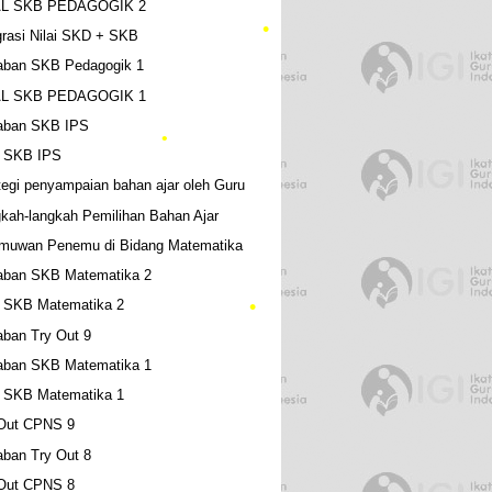
L SKB PEDAGOGIK 2
grasi Nilai SKD + SKB
aban SKB Pedagogik 1
L SKB PEDAGOGIK 1
aban SKB IPS
•
•
•
l SKB IPS
tegi penyampaian bahan ajar oleh Guru
•
kah-langkah Pemilihan Bahan Ajar
lmuwan Penemu di Bidang Matematika
aban SKB Matematika 2
l SKB Matematika 2
ban Try Out 9
aban SKB Matematika 1
•
l SKB Matematika 1
 Out CPNS 9
ban Try Out 8
 Out CPNS 8