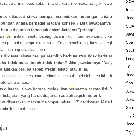
SOA
cara-cara membuat sabun mandi, cara membaca sanjak, cara
•
Inte
arus dikuasai siswa berupa menentukan hubungan antara
Jaw
ubungan antara berbagai macam konsep ? Bila jawabannya
SOA
 harus diajarkan termasuk dalam kategori “prinsip”.
Jaw
•
n permintaan suatu barang dalam lalu lintas ekonomi. Jika
•
•
Soa
tetap, maka harga akan naik. Cara menghitung luas persegi
ah panjang dikalikan lebar.
Stra
 dikuasai siswa berupa memilih berbuat atau tidak berbuat
Lang
uka tidak suka, indah tidak indah? Jika jawabannya “Ya”,
10 I
ajarkan berupa aspek afektif, sikap, atau nilai.
Jaw
mbu lalulintas meskipun terlambat masuk sekolah setelah di
aturan lalulintas.
Soa
s dikuasai siswa berupa melakukan perbuatan secara fisik?
•
Jawa
mbelajaran yang harus diajarkan adalah aspek motorik
.
Jaw
iswa diharapkan mampu melompati mistar 125 centimeter. Materi
Soa
teknik lompat tinggi.
Try
Jawa
jar
•
Try