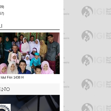
29)
57)
LI
Idul Fitri 1438 H