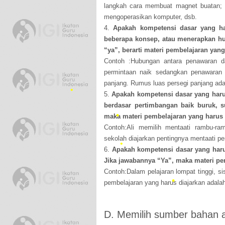
langkah cara membuat magnet buatan; 
mengoperasikan komputer, dsb.
4.
Apakah kompetensi dasar yang h
beberapa konsep, atau menerapkan h
•
“ya”, berarti materi pembelajaran yang
Contoh :Hubungan antara penawaran da
permintaan naik sedangkan penawaran 
panjang. Rumus luas persegi panjang adal
5.
Apakah kompetensi dasar yang harus
berdasar pertimbangan baik buruk, s
maka materi pembelajaran yang harus di
Contoh:Ali memilih mentaati rambu-ra
•
sekolah diajarkan pentingnya mentaati per
6.
Apakah kompetensi dasar yang haru
Jika jawabannya “Ya”, maka materi pe
Contoh:Dalam pelajaran lompat tinggi, s
pembelajaran yang harus diajarkan adalah 
•
•
D. Memilih sumber bahan a