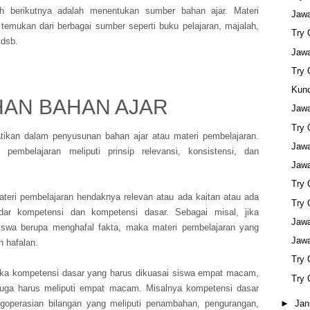
kah berikutnya adalah menentukan sumber bahan ajar. Materi
Jaw
 temukan dari berbagai sumber seperti buku pelajaran, majalah,
Try
•
 dsb.
Jaw
Try
Kunc
•
IHAN BAHAN AJAR
Jaw
Try
atikan dalam penyusunan bahan ajar atau materi pembelajaran.
Jaw
i pembelajaran meliputi prinsip relevansi, konsistensi, dan
•
Jaw
Try
Materi pembelajaran hendaknya relevan atau ada kaitan atau ada
Try
ar kompetensi dan kompetensi dasar. Sebagai misal, jika
Jaw
iswa berupa menghafal fakta, maka materi pembelajaran yang
Jaw
n hafalan.
Try
Jika kompetensi dasar yang harus dikuasai siswa empat macam,
Try
juga harus meliputi empat macam. Misalnya kompetensi dasar
goperasian bilangan yang meliputi penambahan, pengurangan,
►
Jan