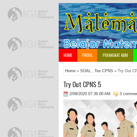
•
•
HOME
PROFIL
PERANGKAT KBM
Home
»
SOAL
,
Tes CPNS
» Try Out C
Try Out CPNS 5
2/09/2020 07:36:00 AM
3 comme