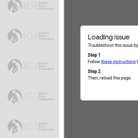
•
•
•