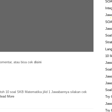
SOA
Inte
Jaw
SOA
Jaw
Soa
Stra
Lang
10 I
 komentar, atau bisa cek
disini
Jaw
Soa
Jawa
•
Jaw
Soa
ntoh 10 soal SKB Matematika jilid 1 Jawabannya silakan cek
Read More
Try
Jawa
Try