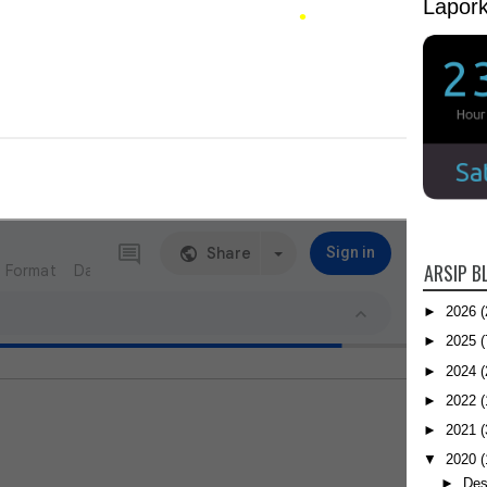
Lapor
•
ARSIP B
•
►
2026
(
•
►
2025
(
►
2024
(
►
2022
(
►
2021
(
•
▼
2020
(
►
Des