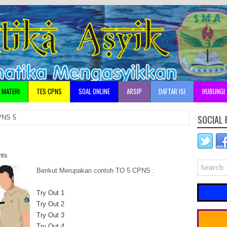
•
•
•
MATERI
TES CPNS
SOAL ONLINE
ARSIP
DAFTAR ISI
HUBUNGI 
•
A
SOCIAL 
PNS 5
nts
Berikut Merupakan contoh TO 5 CPNS :
S
Try Out 1
Try Out 2
Try Out 3
J
Try Out 4