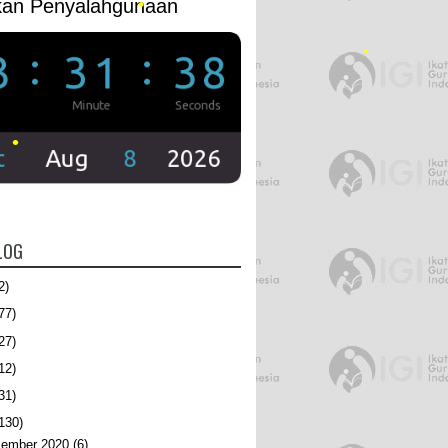
kan Penyalahgunaan
LOG
•
2)
77)
27)
12)
•
31)
130)
ember 2020
(6)