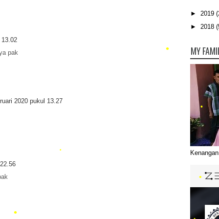
►
2019
(
►
2018
(
 13.02
•
MY FAMI
nya pak
ruari 2020 pukul 13.27
•
Kenangan 
 22.56
pak