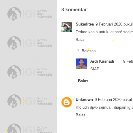
3 komentar:
Sukaditea
9 Februari 2020 pukul
Terima kasih untuk latihan² soal
Balas
Balasan
Ardi Kusnadi
9 Feb
SIAP
Balas
•
Unknown
9 Februari 2020 pukul
•
Klo udh djwb semua.. diapain lg 
Balas
•