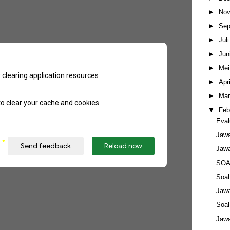
►
Nov
►
Sep
►
Jul
►
Jun
►
Mei
►
Apr
►
Mar
▼
Feb
Eval
Jaw
Jaw
SOA
Soa
Jaw
Soa
Jaw