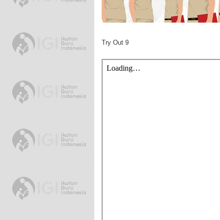
Try Out 9
•
•