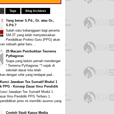
r
Tags
Blog Archives
Yang benar S.Pd., Gr. atau Gr.,
•
S.Pd.?
Salah satu kebanggaan bagi peserta
SM-3T yang telah menyelesaikan
Pendidikan Profesi Guru (PPG) akan
an sebuah gelar baru ...
25 Macam Pembuktian Teorema
Pythagoras
Siapa yang belum pernah mendengar
“ Teorema Pythagoras ”? sejak di
sekolah dasar kita telah
kan dengan sifat yang terdapat pad...
 Kunci Jawaban Tes Sumatif Modul 1
k PPG - Konsep Dasar Ilmu Pendidik
Kunci Jawaban Tes Sumatif Modul 1
sar Ilmu Pendidik PPG Terbaru 1.
pendidikan jenis ini memiliki asumsi yang
Contoh Studi Kasus Media