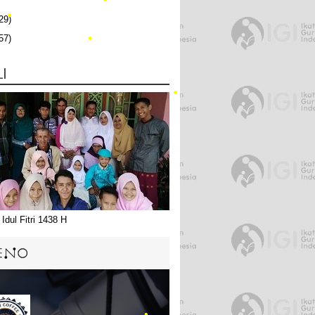
29)
57)
•
LI
•
Idul Fitri 1438 H
•