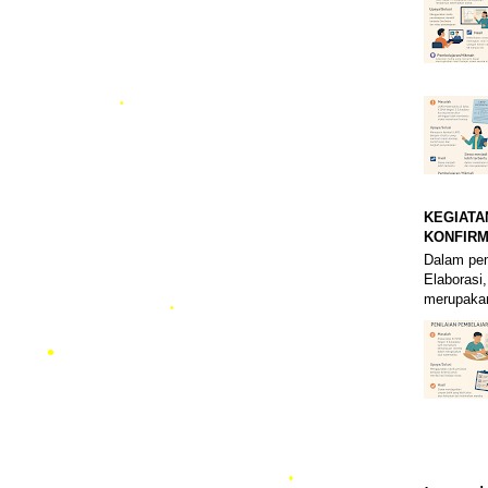
KEGIATA
KONFIRM
Dalam pem
Elaborasi,
merupakan
•