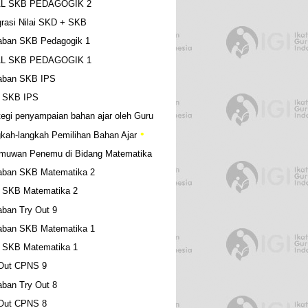
L SKB PEDAGOGIK 2
grasi Nilai SKD + SKB
aban SKB Pedagogik 1
•
L SKB PEDAGOGIK 1
aban SKB IPS
l SKB IPS
tegi penyampaian bahan ajar oleh Guru
kah-langkah Pemilihan Bahan Ajar
•
lmuwan Penemu di Bidang Matematika
aban SKB Matematika 2
l SKB Matematika 2
ban Try Out 9
aban SKB Matematika 1
l SKB Matematika 1
 Out CPNS 9
ban Try Out 8
 Out CPNS 8