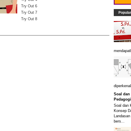
Try Out 6
Try Out 7
Popula
Try Out 8
mendapatk
diperkenal
Soal dan
Pedagogi
Soal dan 
Konsep Da
Landasan 
bers...