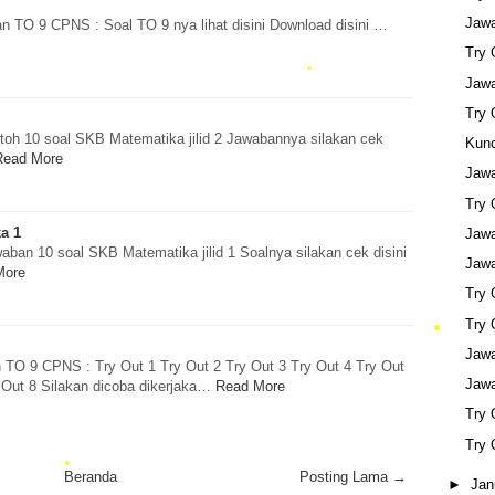
Jaw
n TO 9 CPNS : Soal TO 9 nya lihat disini Download disini …
Try
Jaw
Try
ntoh 10 soal SKB Matematika jilid 2 Jawabannya silakan cek
Kunc
Read More
Jaw
Try
a 1
Jaw
aban 10 soal SKB Matematika jilid 1 Soalnya silakan cek disini
Jaw
More
Try
Try
Jaw
•
 TO 9 CPNS : Try Out 1 Try Out 2 Try Out 3 Try Out 4 Try Out
Jaw
 Out 8 Silakan dicoba dikerjaka…
Read More
Try
Try
Beranda
Posting Lama →
►
Jan