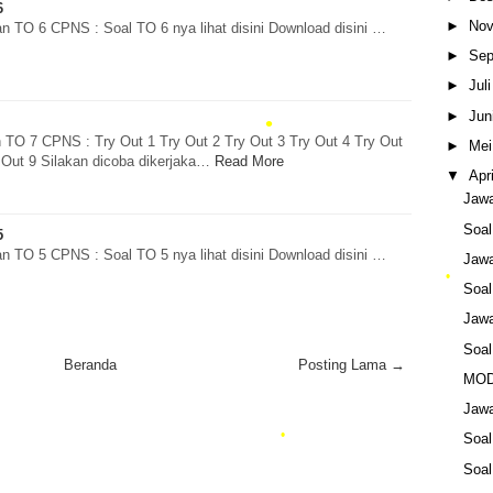
6
►
Nov
n TO 6 CPNS : Soal TO 6 nya lihat disini Download disini …
►
Sep
►
Jul
►
Jun
 TO 7 CPNS : Try Out 1 Try Out 2 Try Out 3 Try Out 4 Try Out
•
►
Mei
 Out 9 Silakan dicoba dikerjaka…
Read More
▼
Apr
Jaw
Soa
5
n TO 5 CPNS : Soal TO 5 nya lihat disini Download disini …
Jaw
•
Soa
Jaw
•
Soa
Beranda
Posting Lama →
MOD
Jaw
Soa
Soa