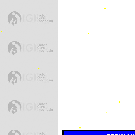
•
•
•
•
•
•
•
•
•
•