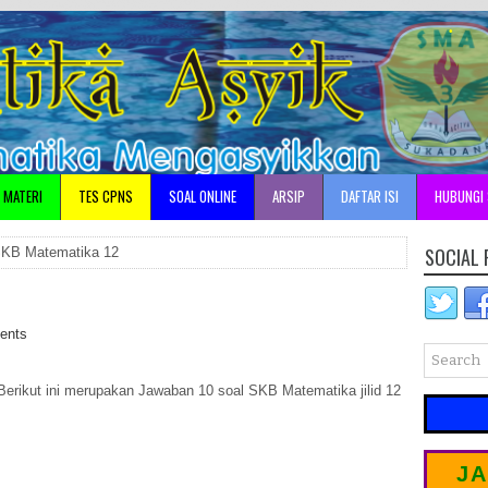
•
MATERI
TES CPNS
SOAL ONLINE
ARSIP
DAFTAR ISI
HUBUNGI 
A
SOCIAL 
KB Matematika 12
ents
Berikut ini merupakan Jawaban 10 soal SKB Matematika jilid 12