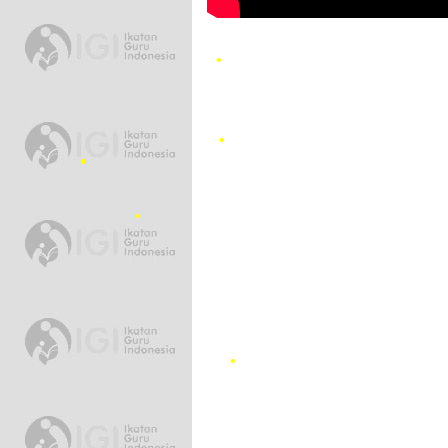
•
•
•