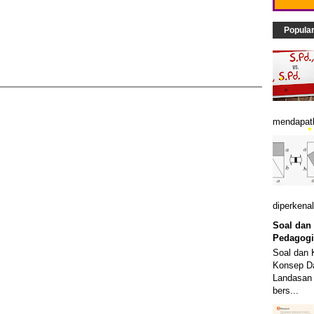
Popula
mendapatk
diperkenal
Soal dan
•
Pedagogi
Soal dan 
Konsep Da
Landasan 
bers...