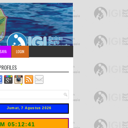
•
SAYA
LOGIN
•
RDI KUSNAD
PROFILES
Jumat, 7 Agustus 2026
JAM
05:12:43