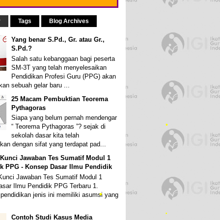
r
Tags
Blog Archives
Yang benar S.Pd., Gr. atau Gr.,
S.Pd.?
Salah satu kebanggaan bagi peserta
SM-3T yang telah menyelesaikan
Pendidikan Profesi Guru (PPG) akan
an sebuah gelar baru ...
•
25 Macam Pembuktian Teorema
Pythagoras
Siapa yang belum pernah mendengar
“ Teorema Pythagoras ”? sejak di
sekolah dasar kita telah
kan dengan sifat yang terdapat pad...
 Kunci Jawaban Tes Sumatif Modul 1
k PPG - Konsep Dasar Ilmu Pendidik
Kunci Jawaban Tes Sumatif Modul 1
sar Ilmu Pendidik PPG Terbaru 1.
•
pendidikan jenis ini memiliki asumsi yang
Contoh Studi Kasus Media