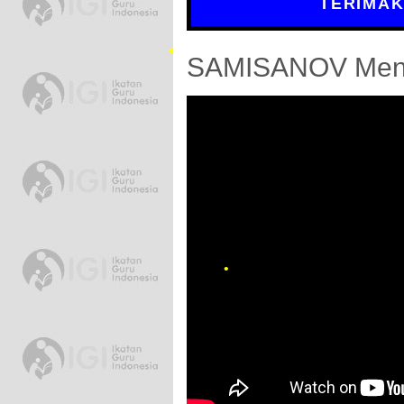
TERIMAKASIH
SAMISANOV Menje
•
•