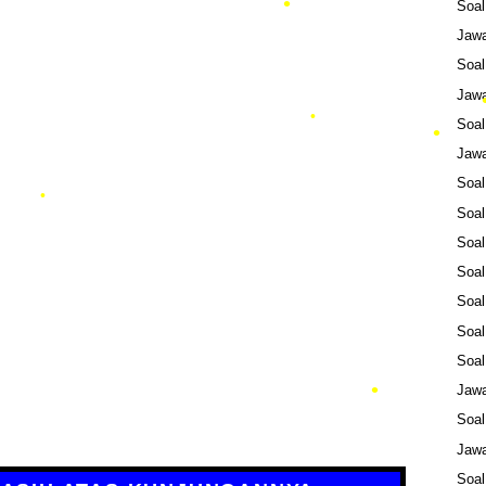
Soa
Jaw
Soa
Jaw
Soa
•
Jaw
•
Soa
•
Soal
Soa
Soa
Soa
Soa
Soa
Jaw
Soa
Jaw
Soa