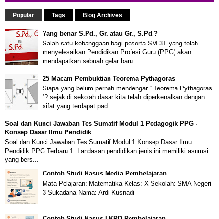
Popular
Tags
Blog Archives
Yang benar S.Pd., Gr. atau Gr., S.Pd.?
Salah satu kebanggaan bagi peserta SM-3T yang telah
menyelesaikan Pendidikan Profesi Guru (PPG) akan
mendapatkan sebuah gelar baru ...
25 Macam Pembuktian Teorema Pythagoras
Siapa yang belum pernah mendengar “ Teorema Pythagoras
”? sejak di sekolah dasar kita telah diperkenalkan dengan
sifat yang terdapat pad...
Soal dan Kunci Jawaban Tes Sumatif Modul 1 Pedagogik PPG -
Konsep Dasar Ilmu Pendidik
Soal dan Kunci Jawaban Tes Sumatif Modul 1 Konsep Dasar Ilmu
Pendidik PPG Terbaru 1. Landasan pendidikan jenis ini memiliki asumsi
yang bers...
Contoh Studi Kasus Media Pembelajaran
Mata Pelajaran: Matematika Kelas: X Sekolah: SMA Negeri
3 Sukadana Nama: Ardi Kusnadi
Contoh Studi Kasus LKPD Pembelajaran